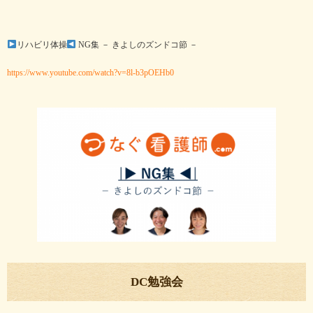
リハビリ体操
NG集 － きよしのズンドコ節 －
https://www.youtube.com/watch?v=8l-b3pOEHb0
DC勉強会