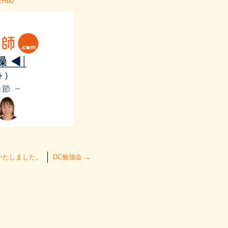
OEHb0
いたしました。
DC勉強会
→