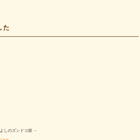
した
よしのズンドコ節 －